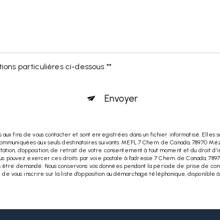
ions particulières ci-dessous **
Envoyer
x fins de vous contacter et sont enregistrées dans un fichier informatisé. Elles so
mmuniquées aux seuls destinataires suivants: MEFL 7 Chem. de Canada, 78970 Méz
mitation, d’opposition, de retrait de votre consentement à tout moment et du droit d’
ous pouvez exercer ces droits par voie postale à l'adresse 7 Chem. de Canada, 78
 vous être demandé. Nous conservons vos données pendant la période de prise de cont
 de vous inscrire sur la liste d'opposition au démarchage téléphonique, disponible 