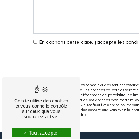
En cochant cette case, j'accepte les condit
** Les données personnelles communiquées sont nécessaires au
répondre à votre message. Les données collectées seront co
d’accès, de rectification, d’effacement, de portabilité, de li
ainsi que d’organiser le sort de vos données post-mortem. V
Ce site utilise des cookies
l'adresse mefl@hotmail.fr. Un justificatif d'identité pourra
et vous donne le contrôle
probatoires et de gestion des contentieux. Vous avez le droit
sur ceux que vous
plus d’informations sur vos droits.
souhaitez activer
Tout accepter