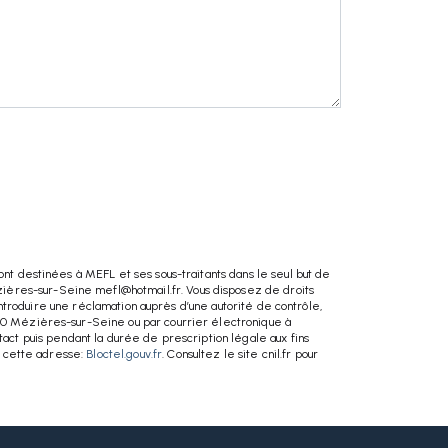
nt destinées à MEFL et ses sous-traitants dans le seul but de
ières-sur-Seine mefl@hotmail.fr. Vous disposez de droits
introduire une réclamation auprès d’une autorité de contrôle,
970 Mézières-sur-Seine ou par courrier électronique à
act puis pendant la durée de prescription légale aux fins
à cette adresse:
Bloctel.gouv.fr
. Consultez le site cnil.fr pour